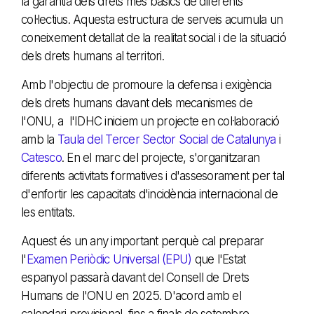
la garantia dels drets més bàsics de diferents
col·lectius. Aquesta estructura de serveis acumula un
coneixement detallat de la realitat social i de la situació
dels drets humans al territori.
Amb l'objectiu de promoure la defensa i exigència
dels drets humans davant dels mecanismes de
l'ONU, a l'IDHC iniciem un projecte en col·laboració
amb la
Taula del Tercer Sector Social de Catalunya
i
Catesco
. En el marc del projecte, s'organitzaran
diferents activitats formatives i d'assesorament per tal
d'enfortir les capacitats d'incidència internacional de
les entitats.
Aquest és un any important perquè cal preparar
l'
Examen Periòdic Universal (EPU)
que l'Estat
espanyol passarà davant del Consell de Drets
Humans de l'ONU en 2025. D'acord amb el
calendari provisional, fins a finals de setembre