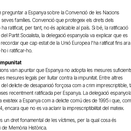
an preguntar a Espanya sobre la Convenció de les Nacions
s seves famílies. Convenció que protegeix els drets dels
ratificat, per tant, no és aplicable al país. Si bé, la ratificació
del Partit Socialista, la delegació espanyola va explicar que es
va recordar que cap estat de la Unió Europea l'ha ratificat fins ara
o i ratificar-ho.
a impunitat
cions van apuntar que Espanya no adopta les mesures suficient
s mesures legals per lluitar contra la impunitat. Entre altres
del delicte de desaparició forçosa com a crim imprescriptible, t
oses recentment ratificada per Espanya. La delegació espanyol
sa existeix a Espanya com a delicte comú des de 1995 i que, co
, encara que no es va aclarir la imprescriptibilitat del mateix.
és un dret fonamental de les víctimes, per la qual cosa és
ei de Memòria Històrica.