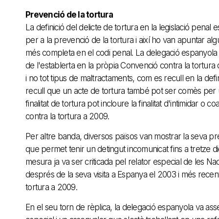
Prevenció de la tortura
La definició del delicte de tortura en la legislació pen
per a la prevenció de la tortura i així ho van apuntar 
més completa en el codi penal. La delegació espanyola va
de l'establerta en la pròpia Convenció contra la tortu
i no tot tipus de maltractaments, com es recull en la defi
recull que un acte de tortura també pot ser comès per u
finalitat de tortura pot incloure la finalitat d'intimidar 
contra la tortura a 2009.
Per altre banda, diversos països van mostrar la seva p
que permet tenir un detingut incomunicat fins a tretze d
mesura ja va ser criticada pel relator especial de les Na
després de la seva visita a Espanya el 2003 i més rece
tortura a 2009.
En el seu torn de rèplica, la delegació espanyola va asse