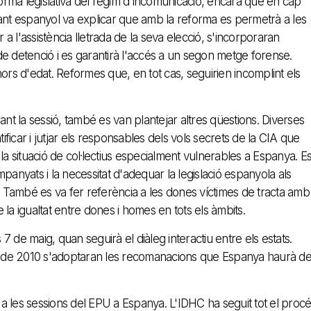
forma legislativa del règim d'incomunicació, encara que en cap
tant espanyol va explicar que amb la reforma es permetrà a les
 l'assistència lletrada de la seva elecció, s'incorporaran
e detenció i es garantirà l'accés a un segon metge forense.
s d'edat. Reformes que, en tot cas, seguirien incomplint els
ant la sessió, també es van plantejar altres qüestions. Diverses
ificar i jutjar els responsables dels vols secrets de la CIA que
r la situació de col·lectius especialment vulnerables a Espanya. E
nyats i la necessitat d'adequar la legislació espanyola als
ó. També es va fer referència a les dones víctimes de tracta amb
 de la igualtat entre dones i homes en tots els àmbits.
 de maig, quan seguirà el diàleg interactiu entre els estats.
bre de 2010 s'adoptaran les recomanacions que Espanya haurà d
r a les sessions del EPU a Espanya. L'IDHC ha seguit tot el proc