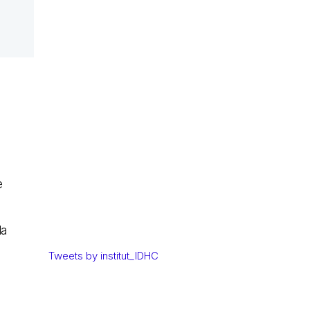
e
da
Tweets by institut_IDHC