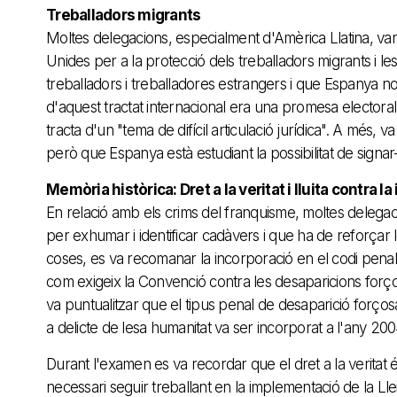
Treballadors migrants
Moltes delegacions, especialment d'Amèrica Llatina, v
Unides per a la protecció dels treballadors migrants i le
treballadors i treballadores estrangers i que Espanya no ha 
d'aquest tractat internacional era una promesa electoral 
tracta d'un "tema de difícil articulació jurídica". A més, 
però que Espanya està estudiant la possibilitat de signar-h
Memòria històrica: Dret a la veritat i lluita contra l
En relació amb els crims del franquisme, moltes delega
per exhumar i identificar cadàvers i que ha de reforçar le
coses, es va recomanar la incorporació en el codi penal 
com exigeix la Convenció contra les desaparicions forç
va puntualitzar que el tipus penal de desaparició forço
a delicte de lesa humanitat va ser incorporat a l'any 2004
Durant l'examen es va recordar que el dret a la veritat 
necessari seguir treballant en la implementació de la Ll