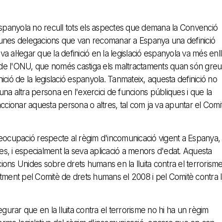
al espanyola no recull tots els aspectes que demana la Convenció
algunes delegacions que van recomanar a Espanya una definició
 al·legar que la definició en la legislació espanyola va més enl
ra de l'ONU, que només castiga els maltractaments quan són greu
nició de la legislació espanyola. Tanmateix, aquesta definició no
na altra persona en l'exercici de funcions públiques i que la
o coaccionar aquesta persona o altres, tal com ja va apuntar el Comi
reocupació respecte al règim d'incomunicació vigent a Espanya,
ies, i especialment la seva aplicació a menors d'edat. Aquesta
cions Unides sobre drets humans en la lluita contra el terrorisme
ntment pel Comitè de drets humans el 2008 i pel Comitè contra 
gurar que en la lluita contra el terrorisme no hi ha un règim