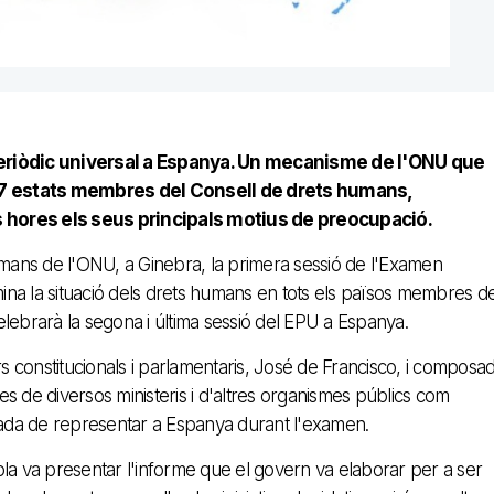
 periòdic universal a Espanya. Un mecanisme de l'ONU que
s 47 estats membres del Consell de drets humans,
s hores els seus principals motius de preocupació.
umans de l'ONU, a Ginebra, la primera sessió de l'Examen
na la situació dels drets humans en tots els països membres d
lebrarà la segona i última sessió del EPU a Espanya.
rs constitucionals i parlamentaris, José de Francisco, i composa
s de diversos ministeris i d'altres organismes públics com
egada de representar a Espanya durant l'examen.
yola va presentar l'informe que el govern va elaborar per a ser