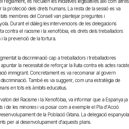
 reglament, es recullen les iniciatives legislatives així com altres
 la protecció dels drets humans. La resta de la sessió es va
estats membres del Consell van plantejar preguntes i
la. Durant el diàleg les intervencions de les delegacions
ita contra el racisme i la xenofòbia, els drets dels treballadors
a i la prevenció de la tortura.
entat la discriminació cap a treballadors i treballadores
apuntar la necessitat de reforçar la lluita contra els actes racist
oblació immigrant. Concretament es va recomanar al govern
la discriminació. També es va suggerir, com una estratègia de
mans en tots els àmbits educatius.
vatori del Racisme i la Xenofòbia, va informar que a Espanya ja
s i de les minories i va posar com a exemple el Pla d'Acció
l Desenvolupament de la Població Gitana. La delegació espanyol
stents per al desenvolupament d'aquests plans.