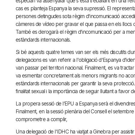
especial i va assenyalar que s'està treballant en una re
cas es planteja Espanya la seva supressió. El represen
persones detingudes sota règim d'incomunicació accedir a
càmeres de vídeo per gravar el que passa en els llocs d
També es derogarà el règim d'incomunicació per a menor
estàndards internacionals.
Si bé aquests quatre temes van ser els més discutits dur
delegacions es van referir a l'obligació d'Espanya d'ident
van passar pel territori nacional. Finalment, es va tracta
va esmentar concretament als menors migrants no acompa
estàndards internacionals per garantir la seva protecci
finalitat sexual i la importància de seguir lluitant a favor
La propera sessió de l’EPU a Espanya serà el divendres 7
Finalment, en la sessió plenària del Consell el setem
comprometre a complir,
Una delegació de l'IDHC ha viatjat a Ginebra per assisti