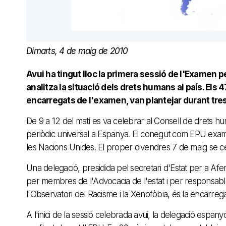
Dimarts, 4 de maig de 2010
Avui ha tingut lloc la primera sessió de l'Examen
analitza la situació dels drets humans al país. El
encarregats de l'examen, van plantejar durant tre
De 9 a 12 del matí es va celebrar al Consell de drets h
periòdic universal a Espanya. El conegut com EPU exami
les Nacions Unides. El proper divendres 7 de maig se ce
Una delegació, presidida pel secretari d'Estat per a Afe
per membres de l'Advocacia de l'estat i per responsable
l'Observatori del Racisme i la Xenofòbia, és la encarr
A l'inici de la sessió celebrada avui, la delegació espan