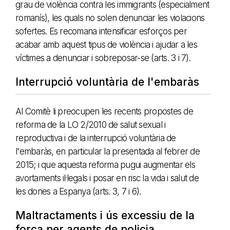
grau de violència contra les immigrants (especialment
romanís), les quals no solen denunciar les violacions
sofertes. Es recomana intensificar esforços per
acabar amb aquest tipus de violència i ajudar a les
víctimes a denunciar i sobreposar-se (arts. 3 i 7).
Interrupció voluntària de l'embaràs
Al Comitè li preocupen les recents propostes de
reforma de la LO 2/2010 de salut sexual i
reproductiva i de la interrupció voluntària de
l'embaràs, en particular la presentada al febrer de
2015; i que aquesta reforma pugui augmentar els
avortaments il·legals i posar en risc la vida i salut de
les dones a Espanya (arts. 3, 7 i 6).
Maltractaments i ús excessiu de la
força per agents de policia