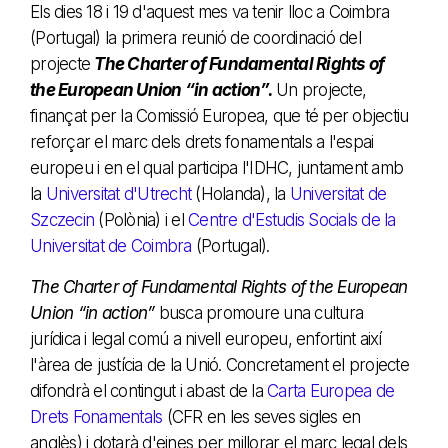
Els dies 18 i 19 d'aquest mes va tenir lloc a Coimbra
(Portugal) la primera reunió de coordinació del
projecte
The Charter of Fundamental Rights of
the European Union “in action”.
Un projecte,
finançat per la Comissió Europea, que té per objectiu
reforçar el marc dels drets fonamentals a l'espai
europeu i en el qual participa l'IDHC, juntament amb
la
Universitat d'Utrecht
(Holanda), la
Universitat de
Szczecin
(Polònia) i el
Centre d'Estudis Socials de la
Universitat de Coimbra
(Portugal).
The Charter of Fundamental Rights of the European
Union “in action”
busca promoure una cultura
jurídica i legal comú a nivell europeu, enfortint així
l'àrea de justícia de la Unió. Concretament el projecte
difondrà el contingut i abast de la
Carta Europea de
Drets Fonamentals
(CFR en les seves sigles en
anglès) i dotarà d'eines per millorar el marc legal dels