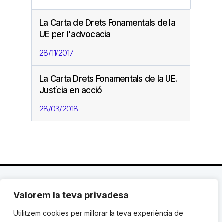
La Carta de Drets Fonamentals de la
UE per l'advocacia
28/11/2017
La Carta Drets Fonamentals de la UE.
Justícia en acció
28/03/2018
Valorem la teva privadesa
C. Avinyó 44, 2n | 08002 Barcelona |
T.: +34 93
119 03 72
|
institut@idhc.org
Utilitzem cookies per millorar la teva experiència de