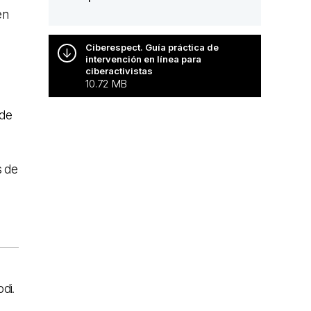
en
Ciberespect. Guía práctica de
intervención en línea para
ciberactivistas
10.72 MB
 de
s de
odi.