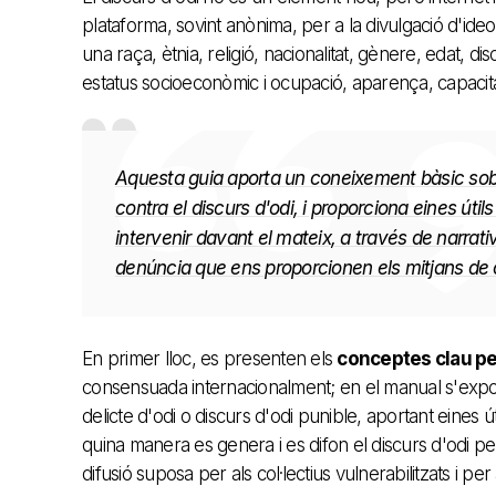
plataforma, sovint anònima, per a la divulgació d'ideo
una raça, ètnia, religió, nacionalitat, gènere, edat, di
estatus socioeconòmic i ocupació, aparença, capacitat
Aquesta guia aporta un coneixement bàsic sobre
contra el discurs d'odi, i proporciona eines útils 
intervenir davant el mateix, a través de narrat
denúncia que ens proporcionen els mitjans de 
En primer lloc, es presenten els
conceptes clau per
consensuada internacionalment; en el manual s'expos
delicte d'odi o discurs d'odi punible, aportant eines útil
quina manera es genera i es difon el discurs d'odi per 
difusió suposa per als col·lectius vulnerabilitzats i per