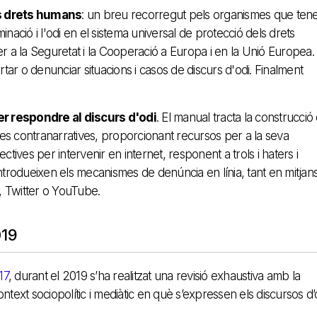
s drets humans
: un breu recorregut pels organismes que ten
minació i l'odi en el sistema universal de protecció dels drets
r a la Seguretat i la Cooperació a Europa i en la Unió Europea.
r o denunciar situacions i casos de discurs d'odi. Finalment
r respondre al discurs d'odi
. El manual tracta la construcció
les contranarratives, proporcionant recursos per a la seva
tives per intervenir en internet, responent a trols i haters i
'introdueixen els mecanismes de denúncia en línia, tant en mitjan
 Twitter o YouTube.
019
17
, durant el 2019 s’ha realitzat una revisió exhaustiva amb la
l context sociopolític i mediàtic en què s’expressen els discursos d’