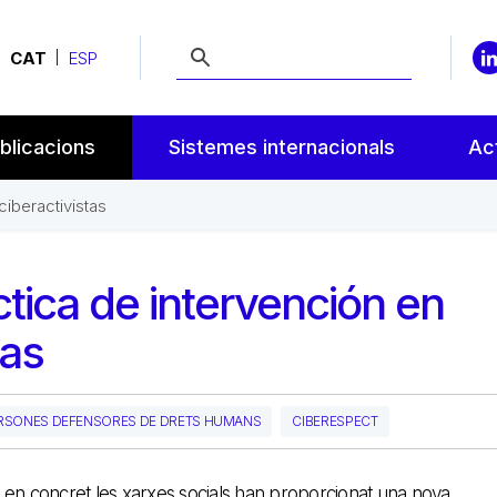
CAT
ESP
blicacions
Sistemes internacionals
Act
ciberactivistas
tica de intervención en
tas
RSONES DEFENSORES DE DRETS HUMANS
CIBERESPECT
 i en concret les xarxes socials han proporcionat una nova