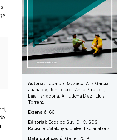
 a
gia,
Autoria:
Edoardo Bazzaco, Ana García
Juanatey, Jon Lejardi, Anna Palacios,
Laia Tarragona, Almudena Díaz i Lluís
Torrent.
di,
Extensió:
66
 de
Editorial:
Ecos do Sur, IDHC, SOS
a
Racisme Catalunya, United Explanations
Data publicació:
Gener 2019