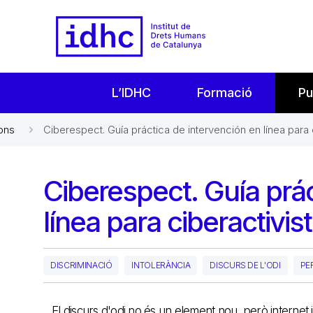
L’IDHC
Formació
Pu
ons
Ciberespect. Guía práctica de intervención en línea para 
Ciberespect. Guía prác
línea para ciberactivis
DISCRIMINACIÓ
INTOLERÀNCIA
DISCURS DE L'ODI
PE
El discurs d'odi no és un element nou, però internet