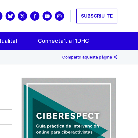
SUBSCRIU-TE
ualitat
Connecta’t a l’IDHC
Compartir aquesta pàgina