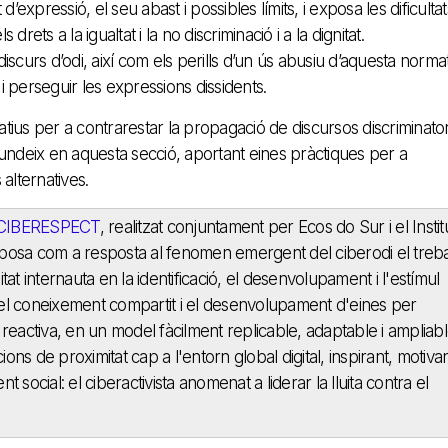
d’expressió, el seu abast i possibles límits, i exposa les dificultat
ts a la igualtat i la no discriminació i a la dignitat.
iscurs d’odi, així com els perills d’un ús abusiu d’aquesta norma
 i perseguir les expressions dissidents.
tius per a contrarestar la propagació de discursos discriminatori
profundeix en aquesta secció, aportant eines pràctiques per a
s alternatives.
CIBERESPECT
, realitzat conjuntament per Ecos do Sur i el Instit
a com a resposta al fenomen emergent del ciberodi el treba
itat internauta en la identificació, el desenvolupament i l'estímul
x el coneixement compartit i el desenvolupament d'eines per
eactiva, en un model fàcilment replicable, adaptable i ampliabl
elacions de proximitat cap a l'entorn global digital, inspirant, motivan
ocial: el ciberactivista anomenat a liderar la lluita contra el