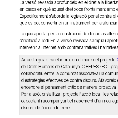
La versió revisada aprofundeix en el dret a la llibertat 
en casos en què aquest dret xoca frontalment amb els dre
Específicament s’aborda la legislació penal contra el d
que es pot convertir en un instrument per a silenciar
La guia aposta per la construcció de discursos alterna
d’incitació a l’odi. En la versió revisada s’amplia i a
intervenir a Internet amb contranarratives i narrative
Aquesta guia s'ha elaborat en el marc del projecte
de Drets Humans de Catalunya. CIBERESPECT propos
col·laboratiu entre la comunitat associativa i la comun
d'estratègies efectives de contra discurs. Afavorei
encendre el pensament crític de manera proactiva i r
Per a això, cristal·litza i projecta l'acció local i les r
capacitant i acompanyant el naixement d'un nou agent s
discurs de l'odi en Internet