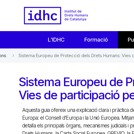
L’IDHC
Formació
Pu
ons
Sistema Europeu de Protecció dels Drets Humans: Vies d
Sistema Europeu de P
Vies de participació p
Aquesta guia ofereix una explicació clara i pràctica 
Europa: el Consell d’Europa i la Unió Europea. Mitj
detalla els principals òrgans, mecanismes judicials i
Drets Humans, la Carta Social Europea, GREVIO, la EC