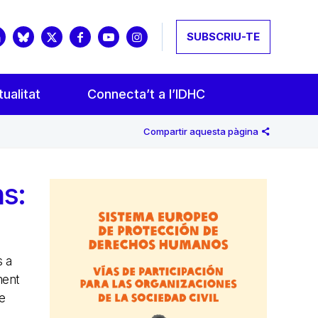
SUBSCRIU-TE
ualitat
Connecta’t a l’IDHC
Compartir aquesta pàgina
s:
s a
ment
de