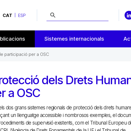
CAT
ESP
blicacions
Sistemes internacionals
Act
e participació per a OSC
rotecció dels Drets Human
er a OSC
dels dos grans sistemes regionals de protecció dels drets human
ançant un llenguatge accessible i nombrosos exemples, el docu
 procediments de supervisió existents, com el Tribunal Europeu 
RI, l’Agència de Drets Fonamentals de la UE i el Tribunal de