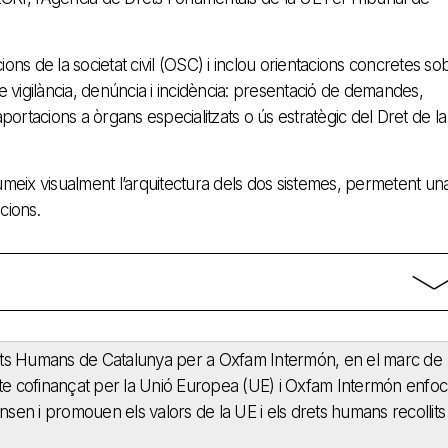
ons de la societat civil (OSC) i inclou orientacions concretes so
vigilància, denúncia i incidència: presentació de demandes,
ortacions a òrgans especialitzats o ús estratègic del Dret de la
umeix visualment l’arquitectura dels dos sistemes, permetent un
cions.
Drets Humans de Catalunya per a Oxfam Intermón, en el marc de
cte cofinançat per la Unió Europea (UE) i Oxfam Intermón enfoc
nsen i promouen els valors de la UE i els drets humans recollits