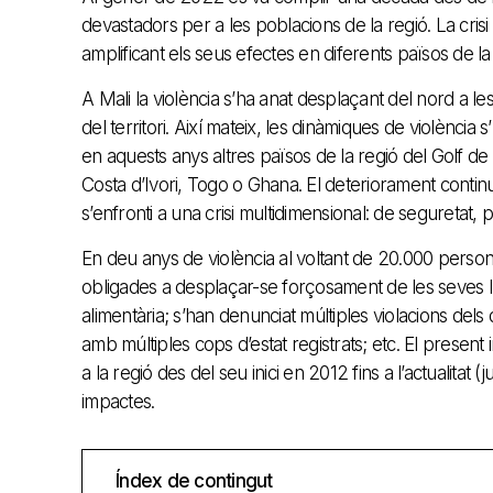
devastadors per a les poblacions de la regió. La crisi 
amplificant els seus efectes en diferents països de la
A Mali la violència s’ha anat desplaçant del nord a les 
del territori. Així mateix, les dinàmiques de violència
en aquests anys altres països de la regió del Golf de G
Costa d’Ivori, Togo o Ghana. El deteriorament continu
s’enfronti a una crisi multidimensional: de seguretat, 
En deu anys de violència al voltant de 20.000 person
obligades a desplaçar-se forçosament de les seves llar
alimentària; s’han denunciat múltiples violacions del
amb múltiples cops d’estat registrats; etc. El present 
a la regió des del seu inici en 2012 fins a l’actualita
impactes.
Índex de contingut