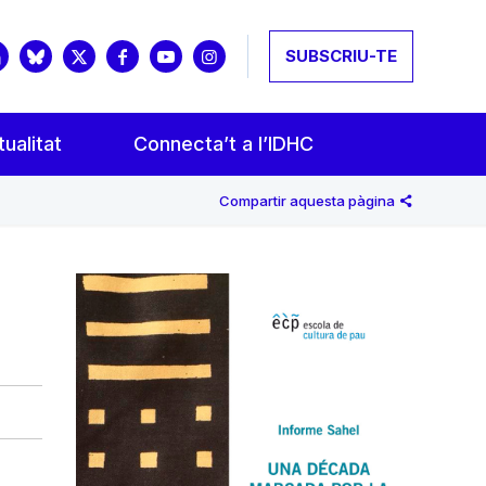
SUBSCRIU-TE
ualitat
Connecta’t a l’IDHC
Compartir aquesta pàgina