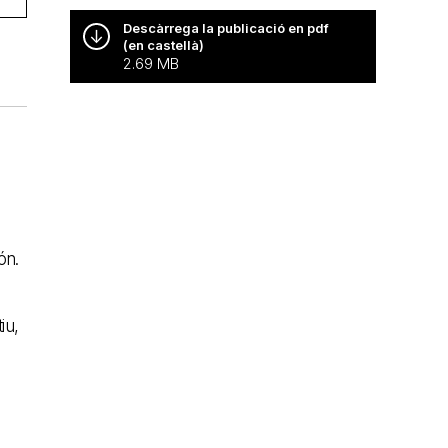
Descàrrega la publicació en pdf
(en castellà)
2.69 MB
ón.
iu,