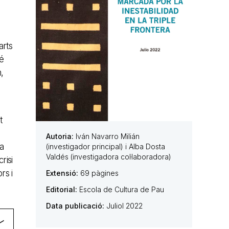
arts
bé
,
t
Autoria:
Iván Navarro Milián
a
(investigador principal) i Alba Dosta
Valdés (investigadora col·laboradora)
risi
rs i
Extensió:
69 pàgines
Editorial:
Escola de Cultura de Pau
Data publicació:
Juliol 2022