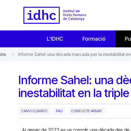
L’IDHC
Formació
Pu
ons
Informe Sahel: una dècada marcada per la inestabilitat en l
Informe Sahel: una dè
inestabilitat en la tripl
CANVI CLIMÀTIC
PAU
CONFLICTE ARMAT
Al gener de 2022 es va complir una dècada des de l’e