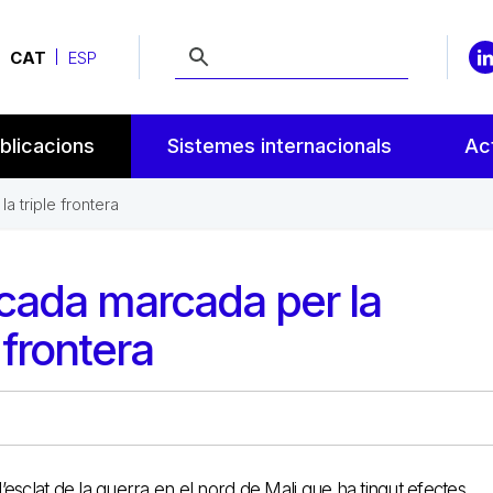
CAT
ESP
blicacions
Sistemes internacionals
Act
a triple frontera
cada marcada per la
e frontera
sclat de la guerra en el nord de Mali que ha tingut efectes