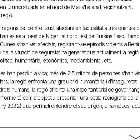
en un inici situada en el nord de Mali s’ha anat regionalitzant,
 regió.
regions del centre i sud, afectant en l’actualitat a tres quartes p
 s’han estès a l’oest de Níger i al nord i est de Burkina Faso. Tam
uinea s’han vist afectats, registrant-se episodis violents a Benín
 de la situació de seguretat ha generat que actualment la regió
política, humanitària, econòmica, mediambiental, etc.
es han perdut la vida; més de 2,5 milions de persones s’han vis
s; la regió enfronta una greu crisi humanitària i d’inseguretat
s drets humans; la regió afronta una important crisi de governanç
informe té com a objectiu presentar una petita radiografia de la c
t (juny 2022) que permeti entendre el seu origen, dinàmiques, acto