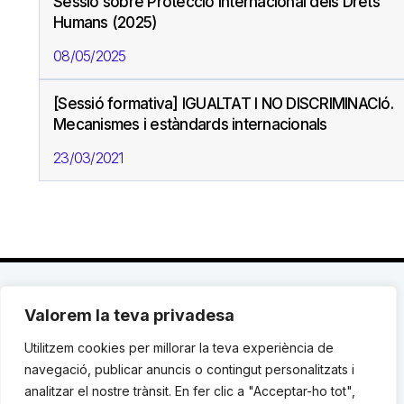
Sessió sobre Protecció Internacional dels Drets
Humans (2025)
08/05/2025
[Sessió formativa] IGUALTAT I NO DISCRIMINACIó.
Mecanismes i estàndards internacionals
23/03/2021
Valorem la teva privadesa
C. Avinyó 44, 2n | 08002 Barcelona |
T.: +34 93
119 03 72
|
institut@idhc.org
Utilitzem cookies per millorar la teva experiència de
navegació, publicar anuncis o contingut personalitzats i
© Institut de Drets Humans de Catalunya.
analitzar el nostre trànsit. En fer clic a "Acceptar-ho tot",