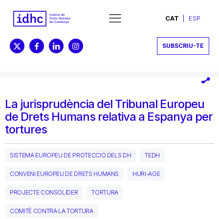
CAT
ESP
SUBSCRIU-TE
La jurisprudència del Tribunal Europeu
de Drets Humans relativa a Espanya per
tortures
SISTEMA EUROPEU DE PROTECCIÓ DELS DH
TEDH
CONVENI EUROPEU DE DRETS HUMANS
HURI-AGE
PROJECTE CONSOLIDER
TORTURA
COMITÈ CONTRA LA TORTURA