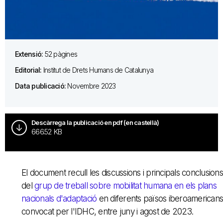
Extensió:
52 pàgines
Editorial:
Institut de Drets Humans de Catalunya
Data publicació:
Novembre 2023
Descàrrega la publicació en pdf (en castellà)
666.52 KB
El document recull les discussions i principals conclusions
del
grup de treball sobre mobilitat humana en els plans
nacionals d'adaptació
en diferents països iberoamericans
convocat per l'IDHC, entre juny i agost de 2023.