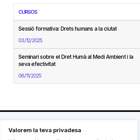
CURSOS
Sessió formativa: Drets humans a la ciutat
03/12/2025
Seminari sobre el Dret Humà al Medi Ambient i la
seva efectivitat
06/11/2025
Valorem la teva privadesa
C. Avinyó 44, 2n | 08002 Barcelona |
T.: +34 93
119 03 72
|
institut@idhc.org