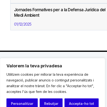
Jornades Formatives per a la Defensa Jurídica del
Medi Ambient
01/12/2025
Valorem la teva privadesa
C. Avinyó 44, 2n | 08002 Barcelona |
T.: +34 93
119 03 72
|
institut@idhc.org
Utilitzem cookies per millorar la teva experiència de
navegació, publicar anuncis o contingut personalitzats i
© Institut de Drets Humans de Catalunya.
analitzar el nostre trànsit. En fer clic a "Acceptar-ho tot",
acceptes l'ús que fem de les cookies.
Avis legal
|
Cookies
|
Contacte
Personalitzar
Rebutjar
Accepta-ho tot