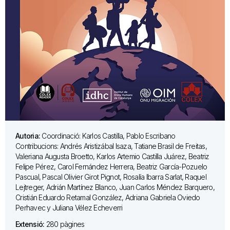
Autoria:
Coordinació: Karlos Castilla, Pablo Escribano
Contribucions: Andrés Aristizábal Isaza, Tatiane Brasil de Freitas,
Valeriana Augusta Broetto, Karlos Artemio Castilla Juárez, Beatriz
Felipe Pérez, Carol Fernández Herrera, Beatriz García-Pozuelo
Pascual, Pascal Olivier Girot Pignot, Rosalía Ibarra Sarlat, Raquel
Lejtreger, Adrián Martínez Blanco, Juan Carlos Méndez Barquero,
Cristián Eduardo Retamal González, Adriana Gabriela Oviedo
Perhavec y Juliana Vélez Echeverri
Extensió:
280 pàgines