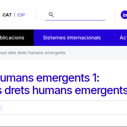
CAT
ESP
blicacions
Sistemes internacionals
Act
abast dels drets humans emergents
 Humans emergents 1:
ls drets humans emergent
A