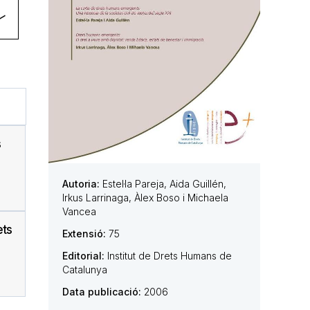
s
Autoria:
Estel·la Pareja, Aida Guillén,
Irkus Larrinaga, Àlex Boso i Michaela
Vancea
ets
Extensió:
75
Editorial:
Institut de Drets Humans de
Catalunya
Data publicació:
2006