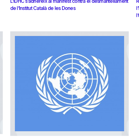
L’IDHC s’adhereix al manifest contra el desmantellament
R
de l’Institut Català de les Dones
l
l