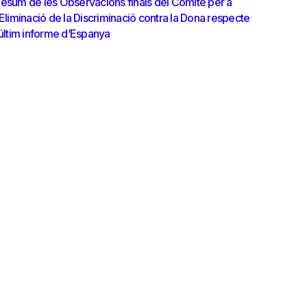
esum de les Observacions finals del Comitè per a
’Eliminació de la Discriminació contra la Dona respecte
’últim informe d’Espanya