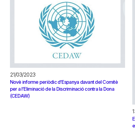
21/03/2023
Novè informe periòdic d’Espanya davant del Comitè
per a l’Eliminació de la Discriminació contra la Dona
(CEDAW)
1
E
e