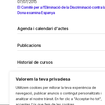
07/07/2015
El Comitè per a l’Eliminació de la Discriminació contra l
Dona examina Espanya
Agenda i calendari d'actes
Publicacions
Historial de cursos
Valorem la teva privadesa
No hi ha cap curs amb el filtre seleccionat.
Vols desfer tots els filtres?
Utilitzem cookies per millorar la teva experiència de
navegació, publicar anuncis o contingut personalitzats i
analitzar el nostre trànsit. En fer clic a "Acceptar-ho tot",
acceptes l'ús que fem de les cookies.