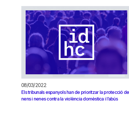
08/03/2022
Els tribunals espanyols han de prioritzar la protecció d
nens i nenes contra la violència domèstica i l’abús