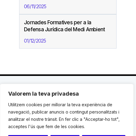
06/11/2025
Jornades Formatives per a la
Defensa Jurídica del Medi Ambient
01/12/2025
Valorem la teva privadesa
C. Avinyó 44, 2n | 08002 Barcelona |
T.: +34 93
119 03 72
|
institut@idhc.org
Utilitzem cookies per millorar la teva experiència de
navegació, publicar anuncis o contingut personalitzats i
© Institut de Drets Humans de Catalunya.
analitzar el nostre trànsit. En fer clic a "Acceptar-ho tot",
acceptes l'ús que fem de les cookies.
Avis legal
|
Cookies
|
Contacte