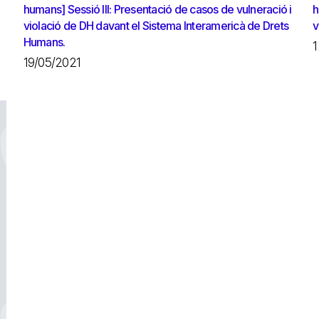
humans] Sessió III: Presentació de casos de vulneració i
h
violació de DH davant el Sistema Interamericà de Drets
v
Humans.
1
19/05/2021