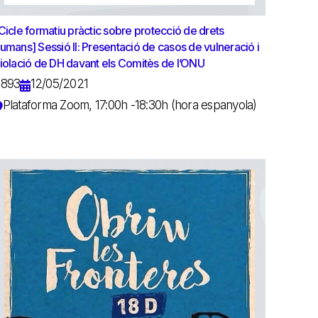
Cicle formatiu pràctic sobre protecció de drets
umans] Sessió II: Presentació de casos de vulneració i
iolació de DH davant els Comitès de l’ONU
8893
12/05/2021
Plataforma Zoom, 17:00h -18:30h (hora espanyola)