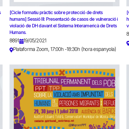
s
[Cicle formatiu pràctic sobre protecció de drets
[
humans] Sessió III: Presentació de casos de vulneració i
h
violació de DH davant el Sistema Interamericà de Drets
v
Humans.
8891
19/05/2021
Plataforma Zoom, 17:00h -18:30h (hora espanyola)