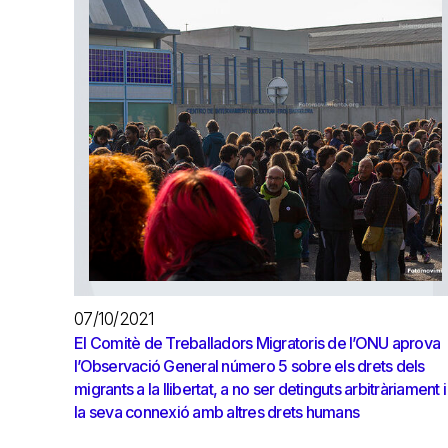
07/10/2021
El Comitè de Treballadors Migratoris de l’ONU aprova
l’Observació General número 5 sobre els drets dels
migrants a la llibertat, a no ser detinguts arbitràriament i
la seva connexió amb altres drets humans