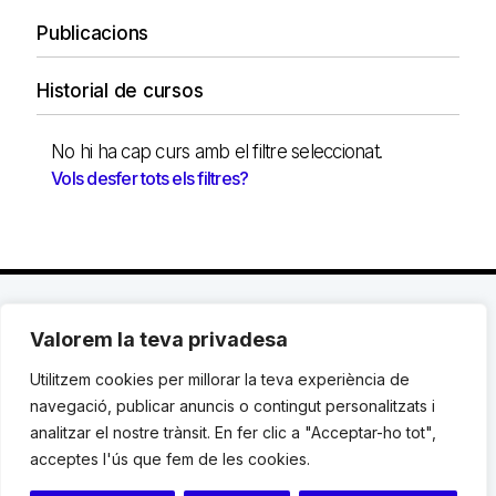
Publicacions
Historial de cursos
No hi ha cap curs amb el filtre seleccionat.
Vols desfer tots els filtres?
Valorem la teva privadesa
C. Avinyó 44, 2n | 08002 Barcelona |
T.: +34 93
119 03 72
|
institut@idhc.org
Utilitzem cookies per millorar la teva experiència de
navegació, publicar anuncis o contingut personalitzats i
© Institut de Drets Humans de Catalunya.
analitzar el nostre trànsit. En fer clic a "Acceptar-ho tot",
acceptes l'ús que fem de les cookies.
Avis legal
|
Cookies
|
Contacte