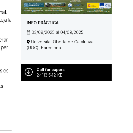
nal.
eja la
INFO PRÀCTICA
03/09/2025 al 04/09/2025
erar
Universitat Oberta de Catalunya
 per
(UOC), Barcelona
Call for papers
s es
24113.542 KB
ts