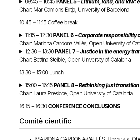
09:45 – 10:45
PANEL 5 –
Lithium, land, and law: 
Chair: Mar Campins Eritja, University of Barcelona
10:45 – 11:15 Coffee break
11:15 – 12:30
PANEL 6 –
Corporate responsibility 
Chair: Mariona Cardona Vallès, Open University of Cat
12:30 – 13:30
PANEL 7 –
Justice in the energy tr
Chair: Bettina Steible, Open University of Catalonia
13:30 – 15:00 Lunch
15:00 – 16:15
PANEL 8 –
Rethinking just transitio
Chair: Laura Presicce, Open University of Catalonia
16:15 – 16:30
CONFERENCE CONCLUSIONS
Comitè científic
MARIONA CARDONA-VALLÈS, Universitat Ober