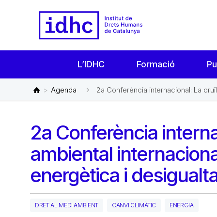
L’IDHC
Formació
Pu
>
Agenda
2a Conferència internacional: La cruïll
2a Conferència internac
ambiental internaciona
energètica i desigualt
DRET AL MEDI AMBIENT
CANVI CLIMÀTIC
ENERGIA