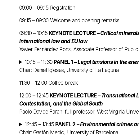
09:00 – 09:15 Registration
09:15 – 09:30 Welcome and opening remarks
09:30 – 10:15
KEYNOTE LECTURE –
Critical mineral
international law and EU law
Xavier Fernández Pons, Associate Professor of Public 
10:15 – 11: 30
PANEL 1 –
Legal tensions in the ener
Chair: Daniel Iglesias, University of La Laguna
11:30 – 12:00 Coffee break
12:00 – 12:45
KEYNOTE LECTURE –
Transnational L
Contestation, and the Global South
Paolo Davide Farah, full professor, West Virginia Univer
12:45 – 13:45
PANEL 2 –
Environmental crimes an
Chair: Gastón Medici, University of Barcelona