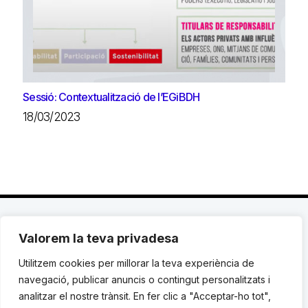
Sessió: Contextualització de l’EGiBDH
18/03/2023
Valorem la teva privadesa
C. Avinyó 44, 2n | 08002 Barcelona |
T.: +34 93
119 03 72
|
institut@idhc.org
Utilitzem cookies per millorar la teva experiència de
navegació, publicar anuncis o contingut personalitzats i
© Institut de Drets Humans de Catalunya.
analitzar el nostre trànsit. En fer clic a "Acceptar-ho tot",