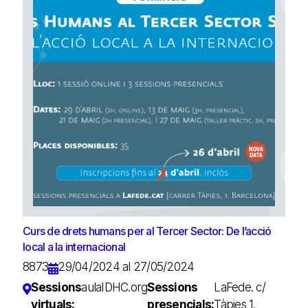
Curs de drets humans per al Tercer Sector: De l’acció
local a la internacional
8873
29/04/2024 al 27/05/2024
Sessions
aulaIDHC.org
Sessions
LaFede. c/
virtuals:
presencials:
Tàpies 1.