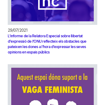
29/07/2021
L’informe de la Relatora Especial sobre llibertat
d’expressió de l’ONU reflecteix els obstacles que
pateixen les dones a l’hora d’expressar les seves
opinions en espais públics