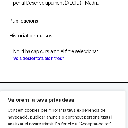
per al Desenvolupament (AECID) | Madrid
Publicacions
Historial de cursos
No hi ha cap curs amb el filtre seleccionat.
Vols desfer tots els filtres?
Valorem la teva privadesa
C. Avinyó 44, 2n | 08002 Barcelona |
T.: +34 93
119 03 72
|
institut@idhc.org
Utilitzem cookies per millorar la teva experiència de
navegació, publicar anuncis o contingut personalitzats i
© Institut de Drets Humans de Catalunya.
analitzar el nostre trànsit. En fer clic a "Acceptar-ho tot",