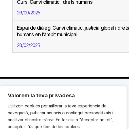
Curs: Canvi climàtic i drets humans
26/09/2025
Espai de diàleg: Canvi climàtic, justícia global i drets
humans en l’àmbit municipal
28/02/2025
Valorem la teva privadesa
C. Avinyó 44, 2n | 08002 Barcelona |
T.: +34 93
119 03 72
|
institut@idhc.org
Utilitzem cookies per millorar la teva experiència de
navegació, publicar anuncis o contingut personalitzats i
© Institut de Drets Humans de Catalunya.
analitzar el nostre trànsit. En fer clic a "Acceptar-ho tot",
acceptes l'ús que fem de les cookies.