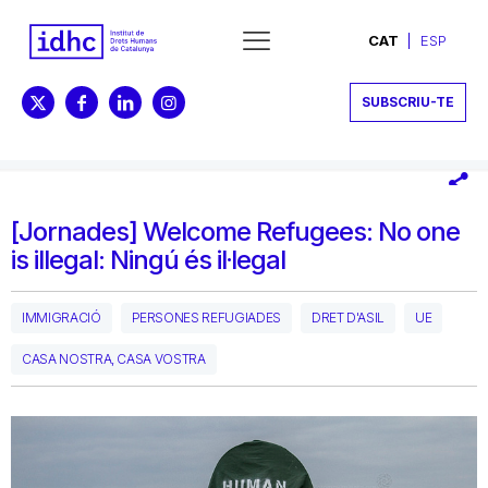
CAT
ESP
SUBSCRIU-TE
[Jornades] Welcome Refugees: No one
is illegal: Ningú és il·legal
IMMIGRACIÓ
PERSONES REFUGIADES
DRET D'ASIL
UE
CASA NOSTRA, CASA VOSTRA