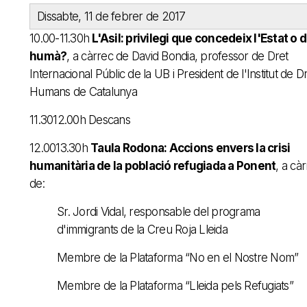
Dissabte, 11 de febrer de 2017
10.00-11.30h
L'Asil: privilegi que concedeix l'Estat o d
humà?
, a càrrec de David Bondia, professor de Dret
Internacional Públic de la UB i President de l'Institut de D
Humans de Catalunya
11.3012.00h Descans
12.0013.30h
Taula Rodona: Accions envers la crisi
humanitària de la població refugiada a Ponent
, a cà
de:
Sr. Jordi Vidal, responsable del programa
d'immigrants de la Creu Roja Lleida
Membre de la Plataforma “No en el Nostre Nom”
Membre de la Plataforma “Lleida pels Refugiats”