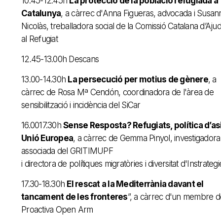
10.45-12.45h
La protecció de la població refugiada a
Catalunya
, a càrrec d'Anna Figueras, advocada i Susan
Nicolàs, treballadora social de la Comissió Catalana d’Aju
al Refugiat
12.45-13.00h Descans
13.00-14.30h
La persecució per motius de gènere
, a
càrrec de Rosa Mª Cendón, coordinadora de l'àrea de
sensibilització i incidència del SiCar
16.0017.30h
Sense Resposta? Refugiats, política d’asil
Unió Europea
, a càrrec de Gemma Pinyol, investigadora
associada del GRITIMUPF
i directora de polítiques migratòries i diversitat d'Instrategi
17.30-18.30h
El rescat a la Mediterrània davant el
tancament de les fronteres
”, a càrrec d'un membre d
Proactiva Open Arm