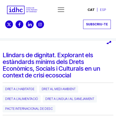
CAT
ESP
SUBSCRIU-TE
Llindars de dignitat. Explorant els
estàndards mínims dels Drets
Econòmics, Socials i Culturals en un
context de crisi ecosocial
DRET A L'HABITATGE
DRET AL MEDI AMBIENT
DRET A L'ALIMENTACIÓ
DRET A L'AIGUA I AL SANEJAMENT
PACTE INTERNACIONAL DE DESC