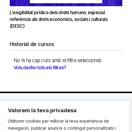
L’exigibilitat jurídica dels drets humans: especial
referència als drets econòmics, socials i culturals
(DESC)
Historial de cursos
No hi ha cap curs amb el filtre seleccionat.
Vols desfer tots els filtres?
Valorem la teva privadesa
C. Avinyó 44, 2n | 08002 Barcelona |
T.: +34 93
119 03 72
|
institut@idhc.org
Utilitzem cookies per millorar la teva experiència de
navegació, publicar anuncis o contingut personalitzats i
© Institut de Drets Humans de Catalunya.