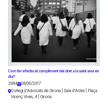
Com fer efectiu el compliment del dret a la salut avui en
dia?
2984
08/06/2017
Col·legi d'Advocats de Girona | Sala d'Actes | Plaça
Vicenç Vives, 4 | Girona