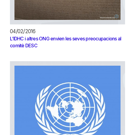
04/02/2016
L’IDHC i altres ONG envien les seves preocupacions al
comitè DESC