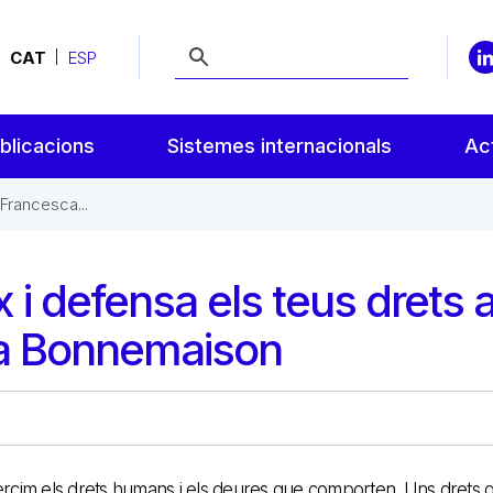
CAT
ESP
blicacions
Sistemes internacionals
Act
 Francesca...
i defensa els teus drets 
ca Bonnemaison
, exercim els drets humans i els deures que comporten. Uns drets 