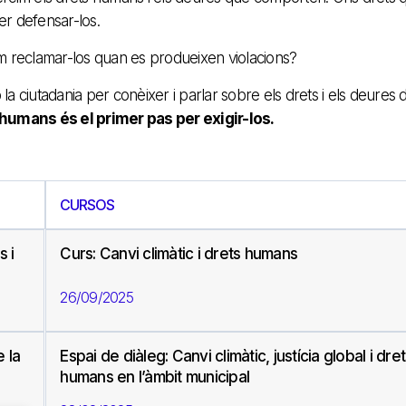
r defensar-los.
m reclamar-los quan es produeixen violacions?
 ciutadania per conèixer i parlar sobre els drets i els deures d
humans és el primer pas per exigir-los.
CURSOS
s i
Curs: Canvi climàtic i drets humans
26/09/2025
e la
Espai de diàleg: Canvi climàtic, justícia global i dre
humans en l’àmbit municipal