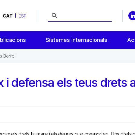
CAT
ESP
blicacions
Sistemes internacionals
Act
 Borrell
i defensa els teus drets a
, exercim els drets humans i els deures que comporten. Uns drets 