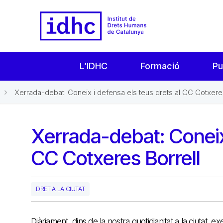
L’IDHC
Formació
Pu
Xerrada-debat: Coneix i defensa els teus drets al CC Cotxeres
Xerrada-debat: Coneix 
CC Cotxeres Borrell
DRET A LA CIUTAT
Diàriament, dins de la nostra quotidianitat a la ciutat