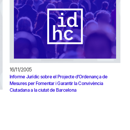
16/11/2005
Informe Jurídic sobre el Projecte d’Ordenança de
Mesures per Fomentar i Garantir la Convivència
Ciutadana a la ciutat de Barcelona