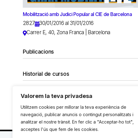
Mobilització amb Judici Popular al CIE de Barcelona
2827
30/01/2016 al 31/01/2016
Carrer E, 40, Zona Franca | Barcelona
Publicacions
Historial de cursos
Valorem la teva privadesa
No hi ha cap curs amb el filtre seleccionat.
Vols desfer tots els filtres?
Utilitzem cookies per millorar la teva experiència de
navegació, publicar anuncis o contingut personalitzats i
analitzar el nostre trànsit. En fer clic a "Acceptar-ho tot",
acceptes l'ús que fem de les cookies.