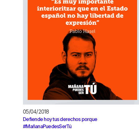
05/04/2018
Defiende hoy tus derechos porque
#MañanaPuedesSerTú