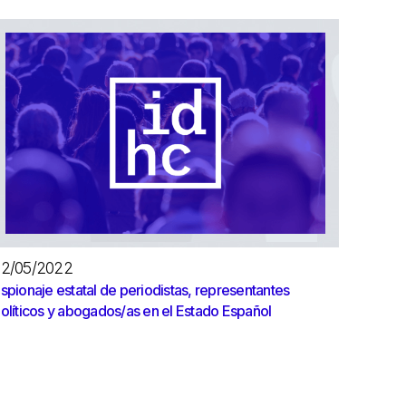
02/05/2022
spionaje estatal de periodistas, representantes
olíticos y abogados/as en el Estado Español