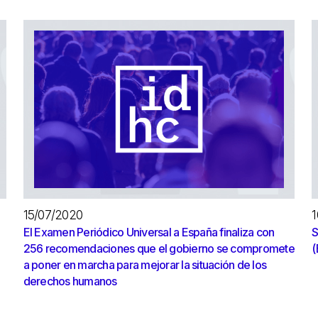
15/07/2020
1
El Examen Periódico Universal a España finaliza con
S
256 recomendaciones que el gobierno se compromete
(
a poner en marcha para mejorar la situación de los
derechos humanos