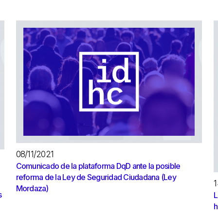
08/11/2021
Comunicado de la plataforma DqD ante la posible
reforma de la Ley de Seguridad Ciudadana (Ley
1
Mordaza)
s
L