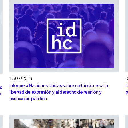
17/07/2019
0
Informe a Naciones Unidas sobre restricciones a la
L
do
libertad de expresión y al derecho de reunión y
p
y
asociación pacífica