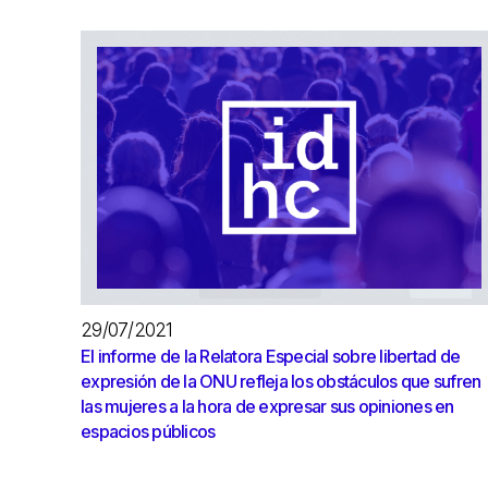
29/07/2021
El informe de la Relatora Especial sobre libertad de
expresión de la ONU refleja los obstáculos que sufren
las mujeres a la hora de expresar sus opiniones en
espacios públicos