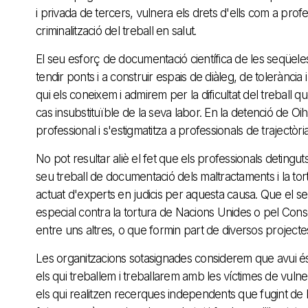
i privada de tercers, vulnera els drets d'ells com a prof
criminalització del treball en salut.
El seu esforç de documentació científica de les seqüeles 
tendir ponts i a construir espais de diàleg, de tolerànci
qui els coneixem i admirem per la dificultat del treball 
cas insubstituïble de la seva labor. En la detenció de O
professional i s'estigmatitza a professionals de trajectòri
No pot resultar aliè el fet que els professionals detingu
seu treball de documentació dels maltractaments i la tor
actuat d'experts en judicis per aquesta causa. Que el seu 
especial contra la tortura de Nacions Unides o pel Conse
entre uns altres, o que formin part de diversos projectes
Les organitzacions sotasignades considerem que avui és u
els qui treballem i treballarem amb les víctimes de vuln
els qui realitzen recerques independents que fugint de l'