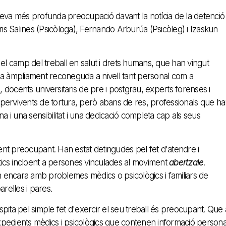
seva més profunda preocupació davant la notícia de la detenció
s Salines (Psicòloga), Fernando Arburúa (Psicòleg) i Izaskun
el camp del treball en salut i drets humans, que han vingut
 àmpliament reconeguda a nivell tant personal com a
docents universitaris de pre i postgrau, experts forenses i
supervivents de tortura, però abans de res, professionals que h
a i una sensibilitat i una dedicació completa cap als seus
nt preocupant. Han estat detingudes pel fet d'atendre i
ítics incloent a persones vinculades al moviment
abertzale
.
 encara amb problemes mèdics o psicològics i familiars de
relles i pares.
ospita pel simple fet d'exercir el seu treball és preocupant. Que 
 expedients mèdics i psicològics que contenen informació persona