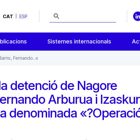
CAT
ESP
blicacions
Sistemes internacionals
Act
rris, Fernando...x
la detenció de Nagore
Fernando Arburua i Izasku
 la denominada «?Operaci