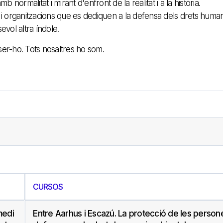
b normalitat i mirant d'enfront de la realitat i a la història.
 i organitzacions que es dediquen a la defensa dels drets huma
evol altra índole.
 ser-ho. Tots nosaltres ho som.
CURSOS
medi
Entre Aarhus i Escazú. La protecció de les person