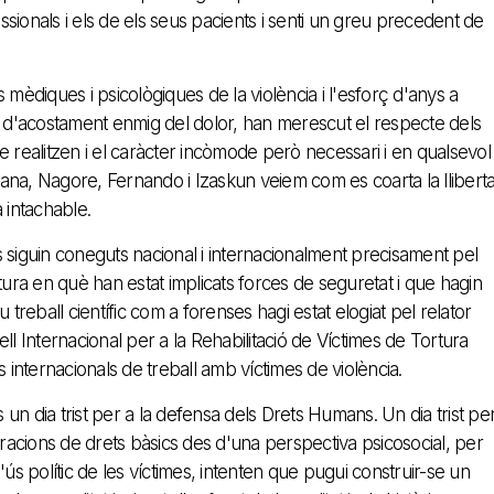
essionals i els de els seus pacients i senti un greu precedent de
mèdiques i psicològiques de la violència i l'esforç d'anys a
a i d'acostament enmig del dolor, han merescut el respecte dels
que realitzen i el caràcter incòmode però necessari i en qualsevol
ihana, Nagore, Fernando i Izaskun veiem com es coarta la lliberta
a intachable.
ts siguin coneguts nacional i internacionalment precisament pel
tura en què han estat implicats forces de seguretat i que hagin
treball científic com a forenses hagi estat elogiat pel relator
ll Internacional per a la Rehabilitació de Víctimes de Tortura
 internacionals de treball amb víctimes de violència.
n dia trist per a la defensa dels Drets Humans. Un dia trist pe
eracions de drets bàsics des d'una perspectiva psicosocial, per
ús polític de les víctimes, intenten que pugui construir-se un