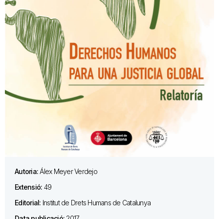
Autoria:
Álex Meyer Verdejo
Extensió:
49
Editorial:
Institut de Drets Humans de Catalunya
Data publicació:
2017