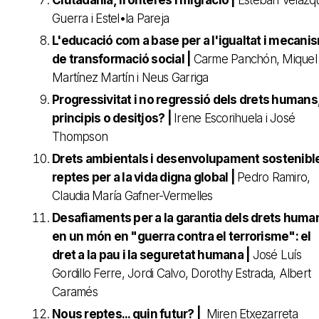
Guerra i Estel•la Pareja
L'educació com a base per a l'igualtat i mecani
de transformació social |
Carme Panchón, Miquel
Martínez Martín i Neus Garriga
Progressivitat i no regressió dels drets humans
principis o desitjos? |
Irene Escorihuela i José
Thompson
Drets ambientals i desenvolupament sostenibl
reptes per a la vida digna global |
Pedro Ramiro,
Claudia María Gafner-Vermelles
Desafiaments per a la garantia dels drets huma
en un món en "guerra contra el terrorisme": el
dret a la pau i la seguretat humana |
José Luís
Gordillo Ferre, Jordi Calvo, Dorothy Estrada, Albert
Caramés
Nous reptes... quin futur? |
Miren Etxezarreta