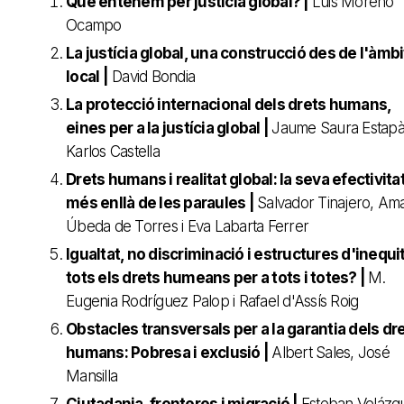
Què entenem per justícia global?
|
Luis Moreno
Ocampo
La justícia global, una construcció des de l'àmbi
local
|
David Bondia
La protecció internacional dels drets humans,
eines per a la justícia global |
Jaume Saura Estapà
Karlos Castella
Drets humans i realitat global: la seva efectivita
més enllà de les paraules |
Salvador Tinajero, Am
Úbeda de Torres i Eva Labarta Ferrer
Igualtat, no discriminació i estructures d'inequit
tots els drets humeans per a tots i totes? |
M.
Eugenia Rodríguez Palop i Rafael d'Assís Roig
Obstacles transversals per a la garantia dels dr
humans: Pobresa i exclusió |
Albert Sales, José
Mansilla
Ciutadania, fronteres i migració |
Esteban Velázq