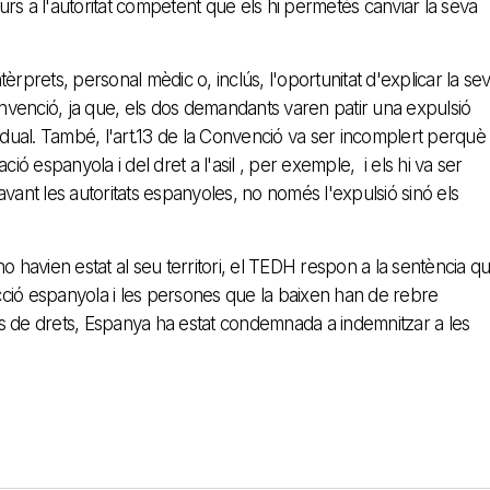
rs a l'autoritat competent que els hi permetés canviar la seva
ntèrprets, personal mèdic o, inclús, l'oportunitat d'explicar la se
onvenció, ja que, els dos demandants varen patir una expulsió
vidual. També, l'art.13 de la Convenció va ser incomplert perquè
ió espanyola i del dret a l'asil , per exemple, i els hi va ser
vant les autoritats espanyoles, no només l'expulsió sinó els
o havien estat al seu territori, el TEDH respon a la sentència q
icció espanyola i les persones que la baixen han de rebre
ons de drets, Espanya ha estat condemnada a indemnitzar a les