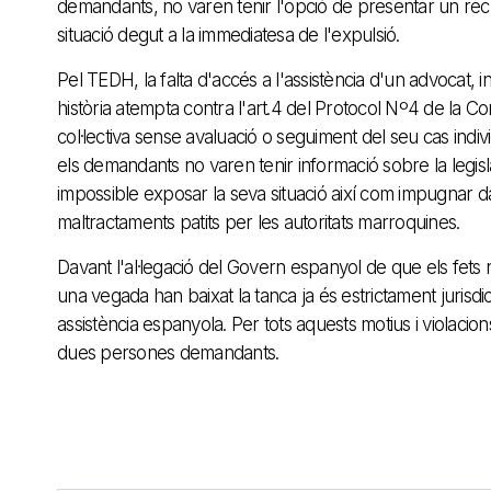
demandants, no varen tenir l'opció de presentar un recu
situació degut a la immediatesa de l'expulsió.
Pel TEDH, la falta d'accés a l'assistència d'un advocat, i
història atempta contra l'art.4 del Protocol Nº4 de la C
col·lectiva sense avaluació o seguiment del seu cas indi
els demandants no varen tenir informació sobre la legislac
impossible exposar la seva situació així com impugnar da
maltractaments patits per les autoritats marroquines.
Davant l'al·legació del Govern espanyol de que els fets n
una vegada han baixat la tanca ja és estrictament jurisd
assistència espanyola. Per tots aquests motius i violaci
dues persones demandants.