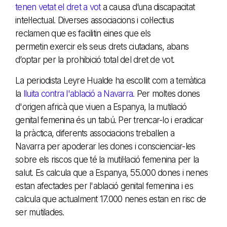
tenen vetat el dret a vot
a causa d’una discapacitat
intel·lectual. Diverses associacions i col·lectius
reclamen que es facilitin eines que els
permetin exercir els seus drets ciutadans, abans
d’optar per la prohibició total del dret de vot.
La periodista Leyre Hualde ha escollit com a temàtica
la
lluita contra l'ablació a Navarra.
Per moltes dones
d'origen africà que viuen a Espanya, la mutilació
genital femenina és un tabú. Per trencar-lo i eradicar
la pràctica, diferents associacions treballen a
Navarra per apoderar les dones i conscienciar-les
sobre els riscos que té la mutil·lació femenina per la
salut. Es calcula que a Espanya, 55.000 dones i nenes
estan afectades per l'ablació genital femenina i es
calcula que actualment 17.000 nenes estan en risc de
ser mutilades.