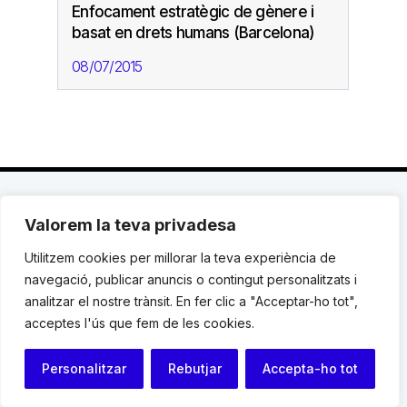
Enfocament estratègic de gènere i
basat en drets humans (Barcelona)
08/07/2015
Valorem la teva privadesa
C. Avinyó 44, 2n | 08002 Barcelona |
T.: +34 93
119 03 72
|
institut@idhc.org
Utilitzem cookies per millorar la teva experiència de
navegació, publicar anuncis o contingut personalitzats i
© Institut de Drets Humans de Catalunya.
analitzar el nostre trànsit. En fer clic a "Acceptar-ho tot",
acceptes l'ús que fem de les cookies.
Avis legal
|
Cookies
|
Contacte
Personalitzar
Rebutjar
Accepta-ho tot
Programació web: Space Bits