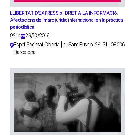
LLIBERTAT D’EXPRESSIó I DRET A LA INFORMACIó.
Afectacions del marc jurídic internacional en la pràctica
periodística
9214
29/10/2019
Espai Societat Oberta | c. Sant Eusebi 29-31 | 08006
Barcelona