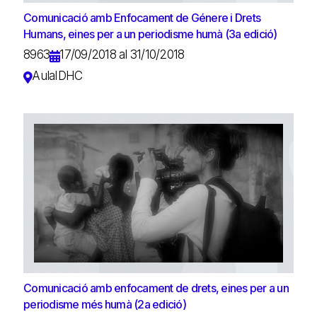
Comunicació amb Enfocament de Génere i Drets
Humans, eines per a un periodisme humà (3a edició)
8963
17/09/2018 al 31/10/2018
AulaIDHC
Comunicació amb enfocament de drets, eines per a un
periodisme més humà (2a edició)