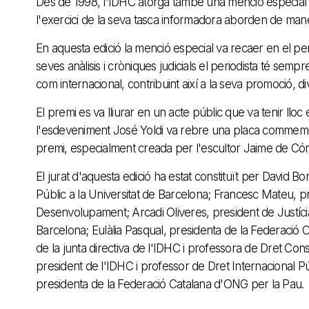
Des de 1998, l'IDHC atorga també una menció especial 
l'exercici de la seva tasca informadora aborden de mane
En aquesta edició la menció especial va recaer en el perio
seves anàlisis i cròniques judicials el periodista té sem
com internacional, contribuint així a la seva promoció, di
El premi es va lliurar en un acte públic que va tenir llo
l'esdeveniment José Yoldi va rebre una placa commemorat
premi, especialment creada per l'escultor Jaime de Có
El jurat d'aquesta edició ha estat constituït per David Bo
Públic a la Universitat de Barcelona; Francesc Mateu, p
Desenvolupament; Arcadi Oliveres, president de Justíci
Barcelona; Eulàlia Pasqual, presidenta de la Federaci
de la junta directiva de l'IDHC i professora de Dret Con
president de l'IDHC i professor de Dret Internacional P
presidenta de la Federació Catalana d'ONG per la Pau.