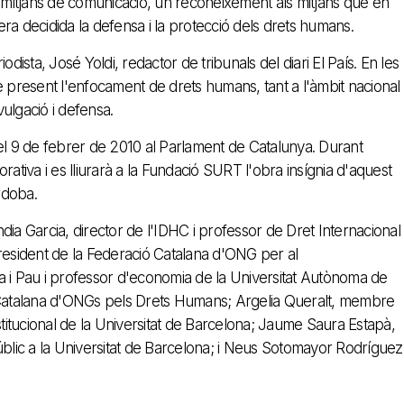
mitjans de comunicació, un reconeixement als mitjans que en
ra decidida la defensa i la protecció dels drets humans.
dista, José Yoldi, redactor de tribunals del diari El País. En les
pre present l'enfocament de drets humans, tant a l'àmbit nacional
vulgació i defensa.
c el 9 de febrer de 2010 al Parlament de Catalunya. Durant
iva i es lliurarà a la Fundació SURT l'obra insígnia d'aquest
rdoba.
ndia Garcia, director de l'IDHC i professor de Dret Internacional
resident de la Federació Catalana d'ONG per al
a i Pau i professor d'economia de la Universitat Autònoma de
ó Catalana d'ONGs pels Drets Humans; Argelia Queralt, membre
stitucional de la Universitat de Barcelona; Jaume Saura Estapà,
úblic a la Universitat de Barcelona; i Neus Sotomayor Rodríguez