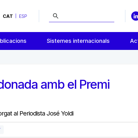
CAT
ESP
blicacions
Sistemes internacionals
Act
rdonada amb el Premi
gat al Periodista José Yoldi
T