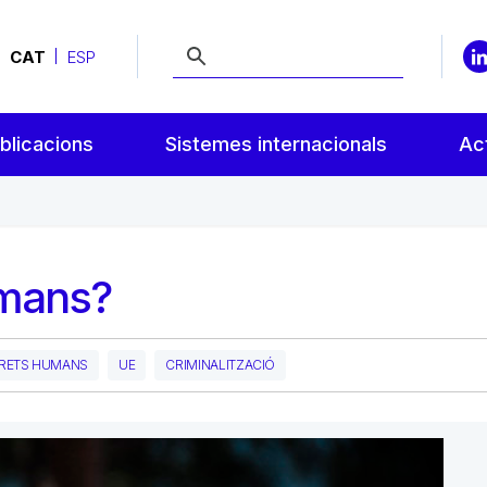
CAT
ESP
blicacions
Sistemes internacionals
Act
umans?
DRETS HUMANS
UE
CRIMINALITZACIÓ