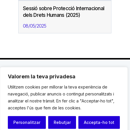
Sessió sobre Protecció Internacional
dels Drets Humans (2025)
08/05/2025
Valorem la teva privadesa
C. Avinyó 44, 2n | 08002 Barcelona |
T.: +34 93
119 03 72
|
institut@idhc.org
Utilitzem cookies per millorar la teva experiència de
navegació, publicar anuncis o contingut personalitzats i
© Institut de Drets Humans de Catalunya.
analitzar el nostre trànsit. En fer clic a "Acceptar-ho tot",
acceptes l'ús que fem de les cookies.
Avis legal
|
Cookies
|
Contacte
Personalitzar
Rebutjar
Accepta-ho tot
Programació web: Space Bits