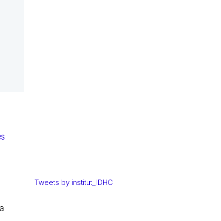
es
e
Tweets by institut_IDHC
a