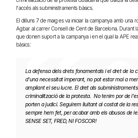
criminalització de la protesta ciutadana que utilitza la d
l'accés als subministraments bàsics.
El dilluns 7 de maig es va iniciar la campanya amb una r
Agbar al carrer Consell de Cent de Barcelona. Durant la 
que donen suport a la campanya i en el qual la APE rea
bàsics:
La defensa dels drets fonamentals i el dret de la c
d'una necessitat imperant, no pot estar mai a mer
ampliant el seu lucre. El dret als subministraments
criminalització de la protesta. No tenim por de l'e
porten a judici. Seguirem lluitant al costat de la 
sempre hem fet, per acabar amb els abusos de les
SENSE SET, FRED, NI FOSCOR!