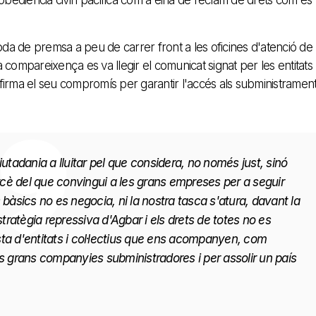
esobediència civil i pácifica com a eina de reclam de drets com és
oda de premsa a peu de carrer front a les oficines d'atenció de
compareixença es va llegir el comunicat signat per les entitats
firma el seu compromís per garantir l'accés als subministramen
iutadania a lluitar pel que considera, no només just, sinó
cè del que convingui a les grans empreses per a seguir
 bàsics no es negocia, ni la nostra tasca s'atura, davant la
stratègia repressiva d'Agbar i els drets de totes no es
resta d'entitats i col·lectius que ens acompanyen, com
 grans companyies subministradores i per assolir un país