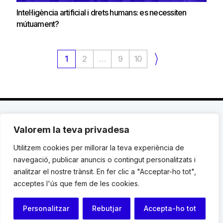
Intel·ligència artificial i drets humans: es necessiten
mútuament?
2
9
10
1
…
Valorem la teva privadesa
C. Avinyó 44, 2n | 08002 Barcelona |
T.: +34 93
119 03 72
|
institut@idhc.org
Utilitzem cookies per millorar la teva experiència de
navegació, publicar anuncis o contingut personalitzats i
© Institut de Drets Humans de Catalunya.
analitzar el nostre trànsit. En fer clic a "Acceptar-ho tot",
acceptes l'ús que fem de les cookies.
Avis legal
|
Cookies
|
Contacte
Personalitzar
Rebutjar
Accepta-ho tot
Programació web: Space Bits