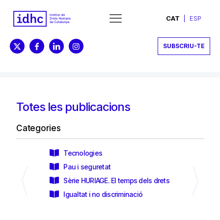
CAT
ESP
SUBSCRIU-TE
Totes les publicacions
Categories
Tecnologies
Mem
del
Pau i seguretat
Sèr
ctivitats
Sèrie HURIAGE. El temps dels drets
Des
Igualtat i no discriminació
Dre