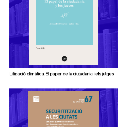
Litigació climàtica. El paper de la ciutadania i els jutges