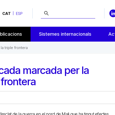
CAT
ESP
blicacions
Sistemes internacionals
Act
a triple frontera
cada marcada per la
e frontera
sclat de la guerra en el nord de Mali que ha tingut efectes