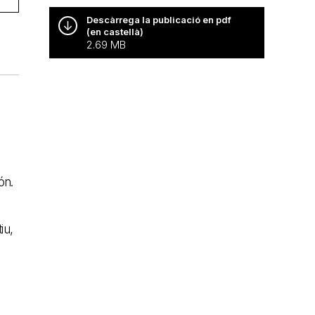
Descàrrega la publicació en pdf
(en castellà)
2.69 MB
ón.
iu,