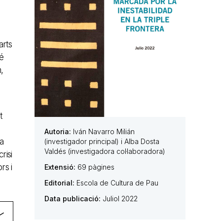
arts
bé
,
t
Autoria:
Iván Navarro Milián
a
(investigador principal) i Alba Dosta
Valdés (investigadora col·laboradora)
risi
rs i
Extensió:
69 pàgines
Editorial:
Escola de Cultura de Pau
Data publicació:
Juliol 2022