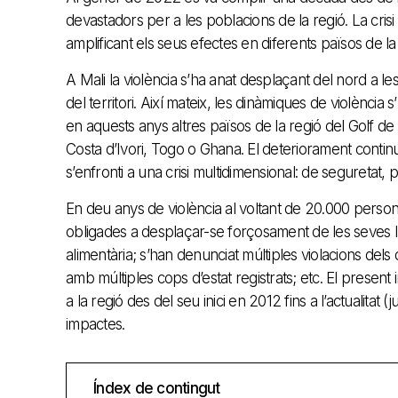
devastadors per a les poblacions de la regió. La crisi 
amplificant els seus efectes en diferents països de la
A Mali la violència s’ha anat desplaçant del nord a les 
del territori. Així mateix, les dinàmiques de violència
en aquests anys altres països de la regió del Golf de G
Costa d’Ivori, Togo o Ghana. El deteriorament continu
s’enfronti a una crisi multidimensional: de seguretat, 
En deu anys de violència al voltant de 20.000 person
obligades a desplaçar-se forçosament de les seves llar
alimentària; s’han denunciat múltiples violacions del
amb múltiples cops d’estat registrats; etc. El present 
a la regió des del seu inici en 2012 fins a l’actualita
impactes.
Índex de contingut