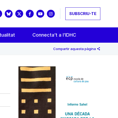
SUBSCRIU-TE
ualitat
Connecta’t a l’IDHC
Compartir aquesta pàgina