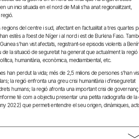
en un inici situada en el nord de Mali s’ha anat regionalitzant,
 regió.
regions del centre i sud, afectant en l’actualitat a tres quartes p
 s’han estès a l’oest de Níger i al nord i est de Burkina Faso. Tam
uinea s’han vist afectats, registrant-se episodis violents a Benín
 de la situació de seguretat ha generat que actualment la regió
política, humanitària, econòmica, mediambiental, etc.
es han perdut la vida; més de 2,5 milions de persones s’han vis
s; la regió enfronta una greu crisi humanitària i d’inseguretat
s drets humans; la regió afronta una important crisi de governanç
informe té com a objectiu presentar una petita radiografia de la c
t (juny 2022) que permeti entendre el seu origen, dinàmiques, acto