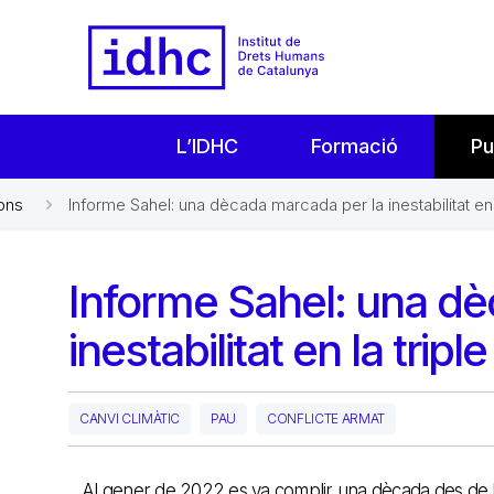
L’IDHC
Formació
Pu
ons
Informe Sahel: una dècada marcada per la inestabilitat en l
Informe Sahel: una dè
inestabilitat en la tripl
CANVI CLIMÀTIC
PAU
CONFLICTE ARMAT
Al gener de 2022 es va complir una dècada des de l’e