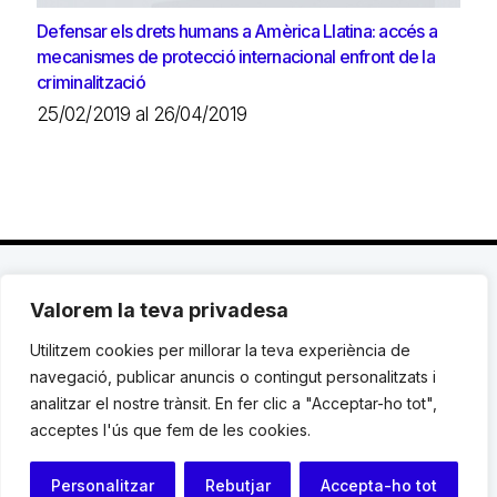
Defensar els drets humans a Amèrica Llatina: accés a
mecanismes de protecció internacional enfront de la
criminalització
25/02/2019 al 26/04/2019
Valorem la teva privadesa
C. Avinyó 44, 2n | 08002 Barcelona |
T.: +34 93
119 03 72
|
institut@idhc.org
Utilitzem cookies per millorar la teva experiència de
navegació, publicar anuncis o contingut personalitzats i
© Institut de Drets Humans de Catalunya.
analitzar el nostre trànsit. En fer clic a "Acceptar-ho tot",
acceptes l'ús que fem de les cookies.
Avis legal
|
Cookies
|
Contacte
Personalitzar
Rebutjar
Accepta-ho tot