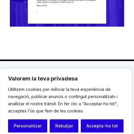
Valorem la teva privadesa
C. Avinyó 44, 2n | 08002 Barcelona |
T.: +34 93
119 03 72
|
institut@idhc.org
Utilitzem cookies per millorar la teva experiència de
navegació, publicar anuncis o contingut personalitzats i
© Institut de Drets Humans de Catalunya.
analitzar el nostre trànsit. En fer clic a "Acceptar-ho tot",
acceptes l'ús que fem de les cookies.
Avis legal
|
Cookies
|
Contacte
Personalitzar
Rebutjar
Accepta-ho tot
Programació web: Space Bits