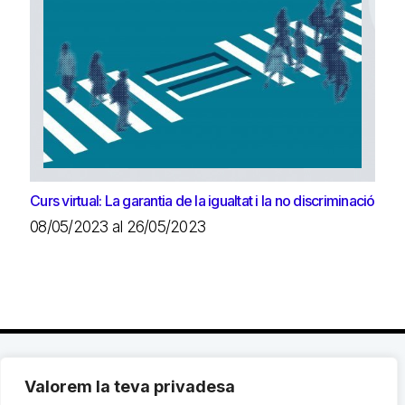
Curs virtual: La garantia de la igualtat i la no discriminació
08/05/2023 al 26/05/2023
Valorem la teva privadesa
C. Avinyó 44, 2n | 08002 Barcelona |
T.: +34 93