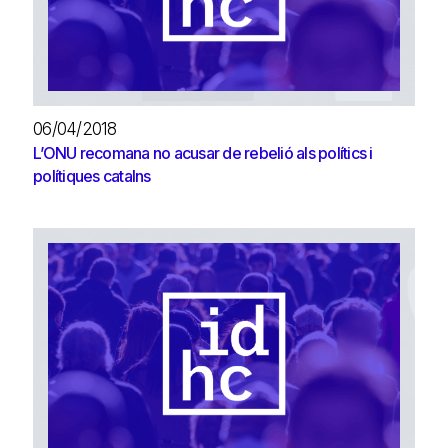
06/04/2018
L’ONU recomana no acusar de rebelió als polítics i
polítiques catalns