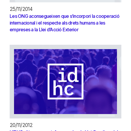
25/11/2014
Les ONG aconsegueixen que s’incorpori la cooperació
internacional i el respecte als drets humans a les
empreses a la Llei d’Acció Exterior
20/11/2012