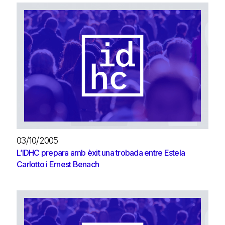
03/10/2005
L’IDHC prepara amb èxit una trobada entre Estela
Carlotto i Ernest Benach