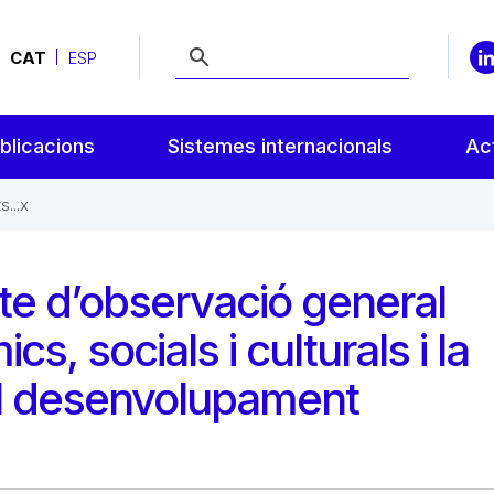
CAT
ESP
blicacions
Sistemes internacionals
Act
...x
cte d’observació general
s, socials i culturals i la
el desenvolupament