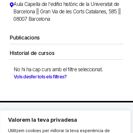
Aula Capella de l'edifici històric de la Universitat de
Barcelona || Gran Via de les Corts Catalanes, 585 ||
08007 Barcelona
Publicacions
Historial de cursos
No hi ha cap curs amb el filtre seleccionat.
Vols desfer tots els filtres?
Valorem la teva privadesa
C. Avinyó 44, 2n | 08002 Barcelona |
T.: +34 93
119 03 72
|
institut@idhc.org
Utilitzem cookies per millorar la teva experiència de