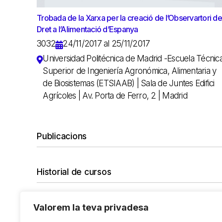
Trobada de la Xarxa per la creació de l’Observartori de
Dret a l’Alimentació d’Espanya
3032
24/11/2017 al 25/11/2017
Universidad Politécnica de Madrid -Escuela Técnic
Superior de Ingeniería Agronómica, Alimentaria y
de Biosistemas (ETSIAAB) | Sala de Juntes Edifici
Agrícoles | Av. Porta de Ferro, 2 | Madrid
Publicacions
Historial de cursos
Valorem la teva privadesa
No hi ha cap curs amb el filtre seleccionat.
Vols desfer tots els filtres?