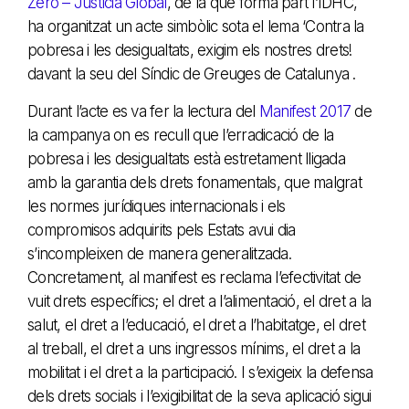
Zero – Justícia Global
, de la que forma part l’IDHC,
ha organitzat un acte simbòlic sota el lema ‘Contra la
pobresa i les desigualtats, exigim els nostres drets!
davant la seu del Síndic de Greuges de Catalunya .
Durant l’acte es va fer la lectura del
Manifest 2017
de
la campanya on es recull que l’erradicació de la
pobresa i les desigualtats està estretament lligada
amb la garantia dels drets fonamentals, que malgrat
les normes jurídiques internacionals i els
compromisos adquirits pels Estats avui dia
s’incompleixen de manera generalitzada.
Concretament, al manifest es reclama l’efectivitat de
vuit drets específics; el dret a l’alimentació, el dret a la
salut, el dret a l’educació, el dret a l’habitatge, el dret
al treball, el dret a uns ingressos mínims, el dret a la
mobilitat i el dret a la participació. I s’exigeix la defensa
dels drets socials i l’exigibilitat de la seva aplicació sigui