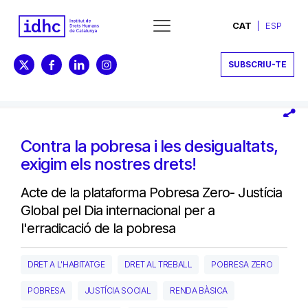
CAT
ESP
SUBSCRIU-TE
Contra la pobresa i les desigualtats,
exigim els nostres drets!
Acte de la plataforma Pobresa Zero- Justícia
Global pel Dia internacional per a
l'erradicació de la pobresa
DRET A L'HABITATGE
DRET AL TREBALL
POBRESA ZERO
POBRESA
JUSTÍCIA SOCIAL
RENDA BÀSICA