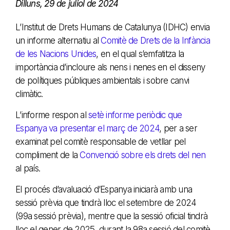
Dilluns, 29 de juliol de 2024
L’Institut de Drets Humans de Catalunya (IDHC) envia
un informe alternatiu al
Comitè de Drets de la Infància
de les Nacions Unides
, en el qual s’emfatitza la
importància d’incloure als nens i nenes en el disseny
de polítiques públiques ambientals i sobre canvi
climàtic.
L’informe respon al
setè informe periòdic que
Espanya va presentar el març de 2024
, per a ser
examinat pel comitè responsable de vetllar pel
compliment de la
Convenció sobre els drets del nen
al país.
El procés d’avaluació d’Espanya iniciarà amb una
sessió prèvia que tindrà lloc el setembre de 2024
(99a sessió prèvia), mentre que la sessió oficial tindrà
lloc el gener de 2025, durant la 98a sessió del comitè