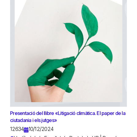
Presentació del llibre «Litigació climàtica. El paper de la
ciutadania i els jutges»
12634
10/12/2024