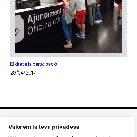
El dret a la participació
28/04/2017
Valorem la teva privadesa
C. Avinyó 44, 2n | 08002 Barcelona |
T.: +34 93
119 03 72
|
institut@idhc.org