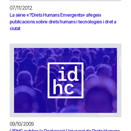
07/11/2012
La sèrie «?Drets Humans Emergents» afegeix
publicacions sobre drets humans i tecnologies i dret a
ciutat
09/10/2009
L’IDHC publica la Declaració Universal de Drets Humans