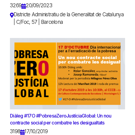
3269
20/09/2023
Districte Administratiu de la Generalitat de Catalunya
| C/Foc, 57 | Barcelona
Diàleg #17O #PobresaZeroJustíciaGlobal: Un nou
contracte social per combatre les desigualtats
3198
17/10/2019