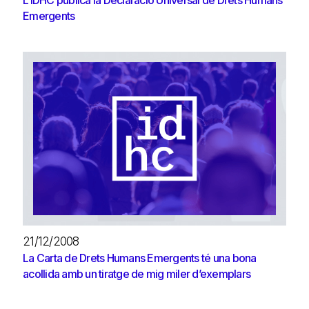
Emergents
21/12/2008
La Carta de Drets Humans Emergents té una bona
acollida amb un tiratge de mig miler d’exemplars