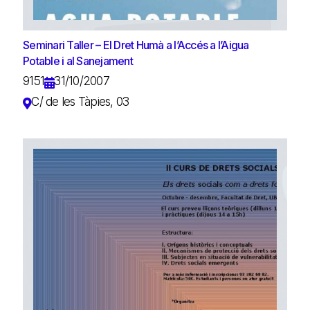
Seminari Taller – El Dret Humà a l’Accés a l’Aigua
Potable i al Sanejament
9151
31/10/2007
C/ de les Tàpies, 03