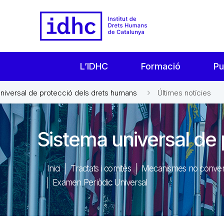
L’IDHC
Formació
Pu
niversal de protecció dels drets humans
Últimes notícies
Sistema universal de
Inici
Tractats i comitès
Mecanismes no conven
Examen Periòdic Universal