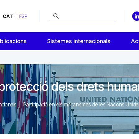
CAT
ESP
blicacions
Sistemes internacionals
Act
 protecció dels drets hum
cionals
Participació en els mecanismes de les Nacions Unide