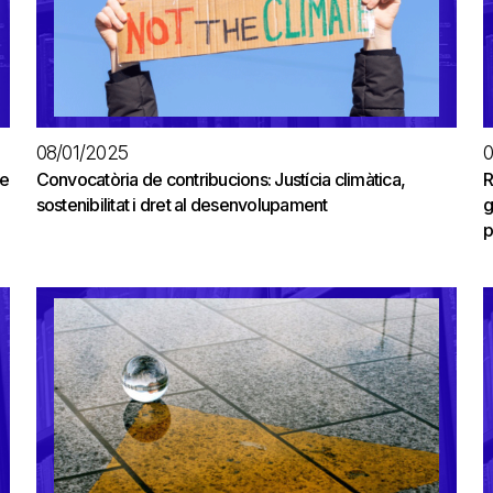
08/01/2025
0
le
Convocatòria de contribucions: Justícia climàtica,
R
sostenibilitat i dret al desenvolupament
g
p