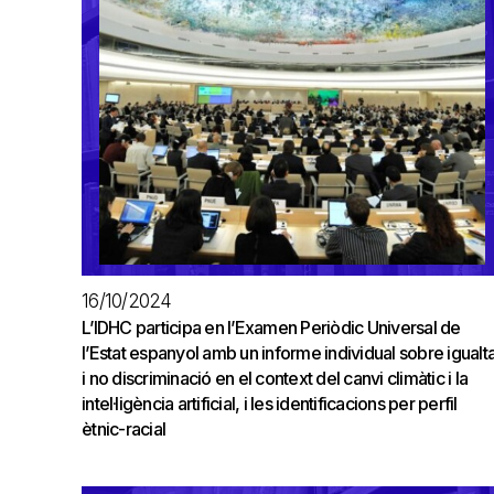
16/10/2024
L’IDHC participa en l’Examen Periòdic Universal de
l’Estat espanyol amb un informe individual sobre igualta
i no discriminació en el context del canvi climàtic i la
intel·ligència artificial, i les identificacions per perfil
ètnic-racial