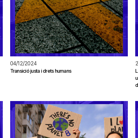
04/12/2024
2
Transició justa i drets humans
L
u
d