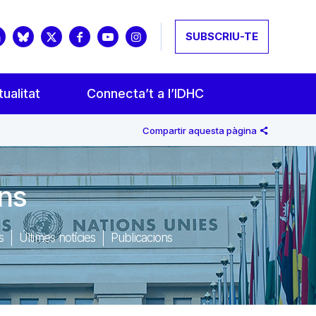
SUBSCRIU-TE
ualitat
Connecta’t a l’IDHC
Compartir aquesta pàgina
ans
s
Últimes notícies
Publicacions